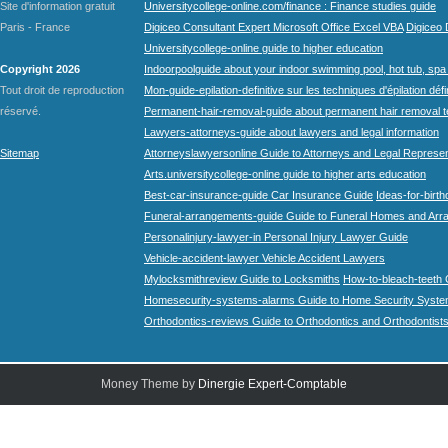
Site d'information gratuit
Universitycollege-online.com/finance : Finance studies guide
Paris - France
Digiceo Consultant Expert Microsoft Office Excel VBA
Digiceo D
Universitycollege-online guide to higher education
Copyright 2026
Indoorpoolguide about your indoor swimming pool, hot tub, spa 
Tout droit de reproduction
Mon-guide-epilation-definitive sur les techniques d'épilation défi
réservé.
Permanent-hair-removal-guide about permanent hair removal 
Lawyers-attorneys-guide about lawyers and legal information
Sitemap
Attorneyslawyersonline Guide to Attorneys and Legal Represe
Arts.universitycollege-online guide to higher arts education
Best-car-insurance-guide Car Insurance Guide
Ideas-for-birth
Funeral-arrangements-guide Guide to Funeral Homes and Ar
Personalinjury-lawyer-in Personal Injury Lawyer Guide
Vehicle-accident-lawyer Vehicle Accident Lawyers
Mylocksmithreview Guide to Locksmiths
How-to-bleach-teeth 
Homesecurity-systems-alarms Guide to Home Security Syste
Orthodontics-reviews Guide to Orthodontics and Orthodontist
Money Theme by
Dinergie Expert-Comptable