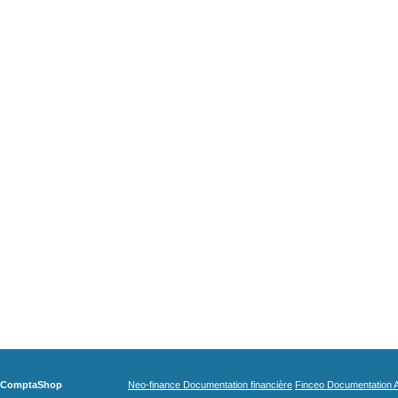
ComptaShop
Neo-finance Documentation financière
Finceo Documentation A