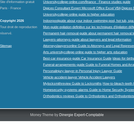
Site d'information gratuit
Universitycollege-online.com/finance : Finance studies guide
Paris - France
Digiceo Consultant Expert Microsoft Office Excel VBA
Digiceo D
Universitycollege-online guide to higher education
Copyright 2026
Indoorpoolguide about your indoor swimming pool, hot tub, spa 
Tout droit de reproduction
Mon-guide-epilation-definitive sur les techniques d'épilation défi
réservé.
Permanent-hair-removal-guide about permanent hair removal 
Lawyers-attorneys-guide about lawyers and legal information
Sitemap
Attorneyslawyersonline Guide to Attorneys and Legal Represe
Arts.universitycollege-online guide to higher arts education
Best-car-insurance-guide Car Insurance Guide
Ideas-for-birth
Funeral-arrangements-guide Guide to Funeral Homes and Ar
Personalinjury-lawyer-in Personal Injury Lawyer Guide
Vehicle-accident-lawyer Vehicle Accident Lawyers
Mylocksmithreview Guide to Locksmiths
How-to-bleach-teeth 
Homesecurity-systems-alarms Guide to Home Security Syste
Orthodontics-reviews Guide to Orthodontics and Orthodontist
Money Theme by
Dinergie Expert-Comptable