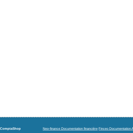
ComptaShop
Neo-finance Documentation financière
Finceo Documentation A