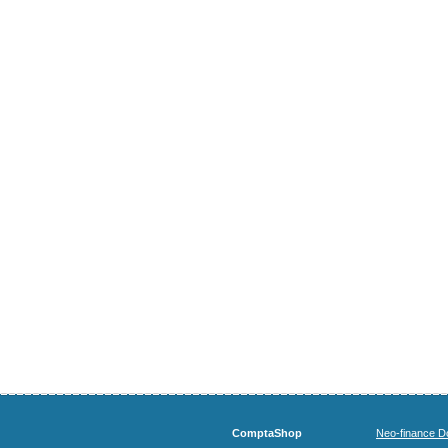
ComptaShop
Neo-finance Do