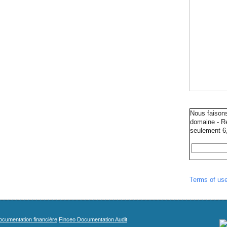
Nous faison
domaine - Ré
seulement 6,
Terms of us
cumentation financière
Finceo Documentation Audit