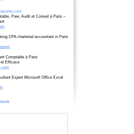
able, Paie, Audit et Conseil à Paris –
ant
com
king CPA chartered accountant in Paris
om/en
ert Comptable à Paris
et Efficace
e.com
ultant Expert Microsoft Office Excel
fr