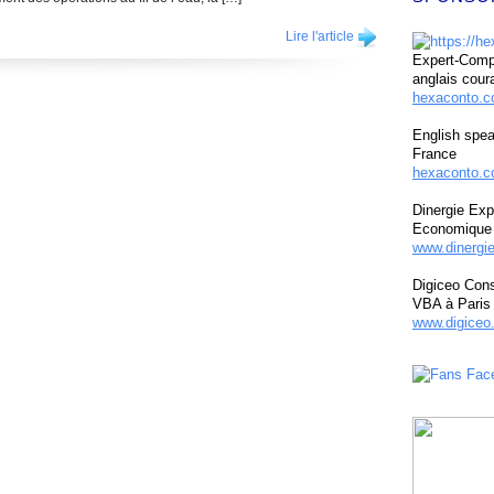
Lire l'article
Expert-Compt
anglais cour
hexaconto.
English spea
France
hexaconto.c
Dinergie Exp
Economique 
www.dinergi
Digiceo Cons
VBA à Paris
www.digiceo.