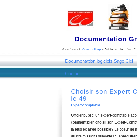
Documentation Gra
Vous êtes ici :
ComptaShop
» Articles sur le thème
Ch
Documentation logiciels Sage Ciel
Contact
Choisir son Expert-C
le 49
Expert-comptable
Officier public: un expert-comptable ac
comment bien choisir son Expert-Comptab
la plus eclairee possible? Le coeur de
quatre missions suivantes : l’enregistrem