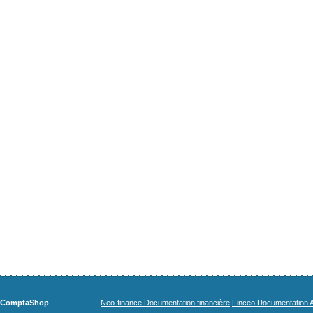
ComptaShop
Neo-finance Documentation financière
Finceo Documentation A