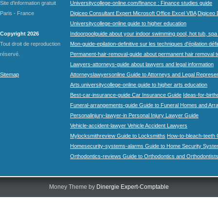
Site d'information gratuit
Universitycollege-online.com/finance : Finance studies guide
Paris - France
Digiceo Consultant Expert Microsoft Office Excel VBA
Digiceo D
Universitycollege-online guide to higher education
Copyright 2026
Indoorpoolguide about your indoor swimming pool, hot tub, spa 
Tout droit de reproduction
Mon-guide-epilation-definitive sur les techniques d'épilation défi
réservé.
Permanent-hair-removal-guide about permanent hair removal 
Lawyers-attorneys-guide about lawyers and legal information
Sitemap
Attorneyslawyersonline Guide to Attorneys and Legal Represe
Arts.universitycollege-online guide to higher arts education
Best-car-insurance-guide Car Insurance Guide
Ideas-for-birth
Funeral-arrangements-guide Guide to Funeral Homes and Ar
Personalinjury-lawyer-in Personal Injury Lawyer Guide
Vehicle-accident-lawyer Vehicle Accident Lawyers
Mylocksmithreview Guide to Locksmiths
How-to-bleach-teeth 
Homesecurity-systems-alarms Guide to Home Security Syste
Orthodontics-reviews Guide to Orthodontics and Orthodontist
Money Theme by
Dinergie Expert-Comptable