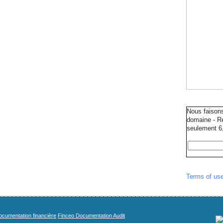
Nous faison
domaine - Ré
seulement 6,
Terms of us
cumentation financière
Finceo Documentation Audit