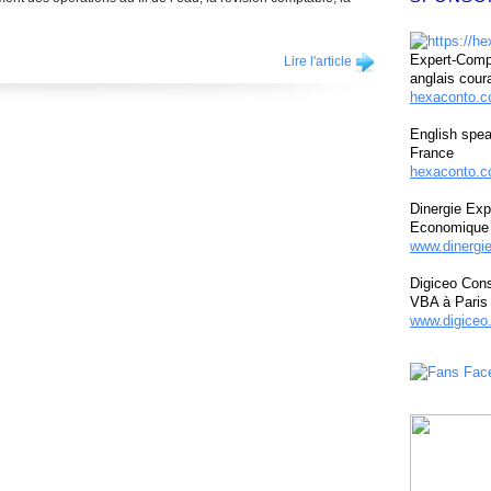
Expert-Compt
Lire l'article
anglais cour
hexaconto.
English spea
France
hexaconto.c
Dinergie Exp
Economique 
www.dinergi
Digiceo Cons
VBA à Paris
www.digiceo.