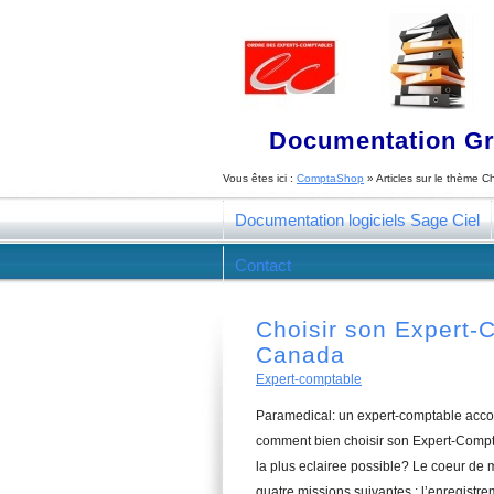
Documentation Gra
Vous êtes ici :
ComptaShop
» Articles sur le thème
Ch
Documentation logiciels Sage Ciel
Contact
Choisir son Expert-
Canada
Expert-comptable
Paramedical: un expert-comptable acco
comment bien choisir son Expert-Compt
la plus eclairee possible? Le coeur de
quatre missions suivantes : l’enregistrem