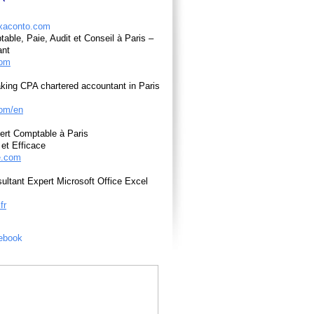
able, Paie, Audit et Conseil à Paris –
ant
com
king CPA chartered accountant in Paris
om/en
ert Comptable à Paris
et Efficace
e.com
ultant Expert Microsoft Office Excel
fr