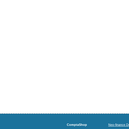
ComptaShop
Neo-finance Do