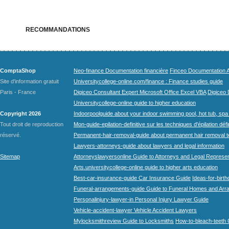
RECOMMANDATIONS
ComptaShop
Neo-finance Documentation financière
Finceo Documentation A
Site d'information gratuit
Universitycollege-online.com/finance : Finance studies guide
Paris - France
Digiceo Consultant Expert Microsoft Office Excel VBA
Digiceo D
Universitycollege-online guide to higher education
Copyright 2026
Indoorpoolguide about your indoor swimming pool, hot tub, spa 
Tout droit de reproduction
Mon-guide-epilation-definitive sur les techniques d'épilation défi
réservé.
Permanent-hair-removal-guide about permanent hair removal 
Lawyers-attorneys-guide about lawyers and legal information
Sitemap
Attorneyslawyersonline Guide to Attorneys and Legal Represe
Arts.universitycollege-online guide to higher arts education
Best-car-insurance-guide Car Insurance Guide
Ideas-for-birth
Funeral-arrangements-guide Guide to Funeral Homes and Ar
Personalinjury-lawyer-in Personal Injury Lawyer Guide
Vehicle-accident-lawyer Vehicle Accident Lawyers
Mylocksmithreview Guide to Locksmiths
How-to-bleach-teeth 