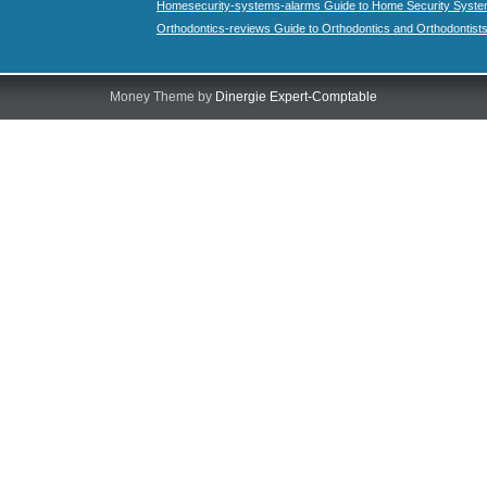
Homesecurity-systems-alarms Guide to Home Security Syste
Orthodontics-reviews Guide to Orthodontics and Orthodontist
Money Theme by
Dinergie Expert-Comptable