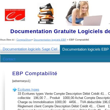
Documentation Gratuite Logiciels de
Vous êtes ici :
ComptaShop
»
Documentation logiciels EBP
» EBP Comptabilité
Documentation logiciels Sage Ciel
Documentation logiciels EBP
Contact
EBP Business plan
EBP Comptabilité
EBP Gestion Commerciale
EBP Comptabilité
[adsenseyu1]
Ecritures types
33 Ecritures types Vente Compte Description Débit Crédit 41…
collectée 196,00 7… Produit 1000,00 Achat Compte Descripti
Charge ou Immobilisation 1000,00 4456… TVA déductible 196
Règlement client Compte Description Débit Crédit 41… Client 