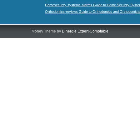
Homesecurity-systems-alarms Guide to Home Security Syste
Orthodontics-reviews Guide to Orthodontics and Orthodontist
Money Theme by
Dinergie Expert-Comptable