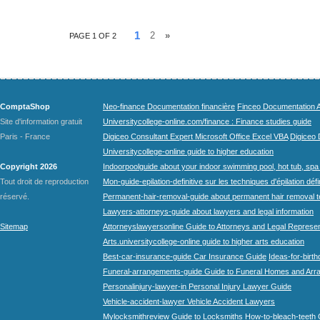
1
2
»
PAGE 1 OF 2
ComptaShop
Neo-finance Documentation financière
Finceo Documentation A
Site d'information gratuit
Universitycollege-online.com/finance : Finance studies guide
Paris - France
Digiceo Consultant Expert Microsoft Office Excel VBA
Digiceo D
Universitycollege-online guide to higher education
Copyright 2026
Indoorpoolguide about your indoor swimming pool, hot tub, spa 
Tout droit de reproduction
Mon-guide-epilation-definitive sur les techniques d'épilation défi
réservé.
Permanent-hair-removal-guide about permanent hair removal 
Lawyers-attorneys-guide about lawyers and legal information
Sitemap
Attorneyslawyersonline Guide to Attorneys and Legal Represe
Arts.universitycollege-online guide to higher arts education
Best-car-insurance-guide Car Insurance Guide
Ideas-for-birth
Funeral-arrangements-guide Guide to Funeral Homes and Ar
Personalinjury-lawyer-in Personal Injury Lawyer Guide
Vehicle-accident-lawyer Vehicle Accident Lawyers
Mylocksmithreview Guide to Locksmiths
How-to-bleach-teeth 