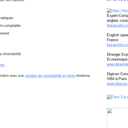
vec son cabinet.
Expert-Compt
matiques
anglais cour
hexaconto.
ert-comptable
ement
English spea
France
hexaconto.c
 réversibilité.
Dinergie Exp
Economique 
www.dinergi
res
.
Digiceo Cons
 gestion avec une
solution de comptabilité en ligne
moderne.
VBA à Paris
www.digiceo.