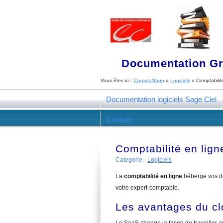
Documentation Gra
Vous êtes ici :
ComptaShop
»
Logiciels
»
Comptabilit
Documentation logiciels Sage Ciel
Contact
Comptabilité en lig
Categorie -
Logiciels
La
comptabilité en ligne
héberge vos do
votre expert-comptable.
Les avantages du c