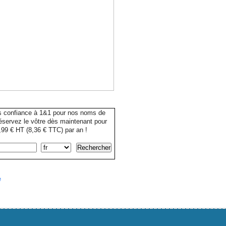
s confiance à 1&1 pour nos noms de
servez le vôtre dès maintenant pour
99 € HT (8,36 € TTC) par an !
e