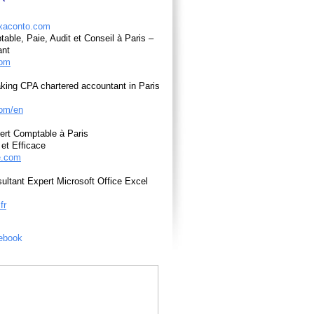
able, Paie, Audit et Conseil à Paris –
ant
com
king CPA chartered accountant in Paris
om/en
ert Comptable à Paris
et Efficace
e.com
ultant Expert Microsoft Office Excel
fr