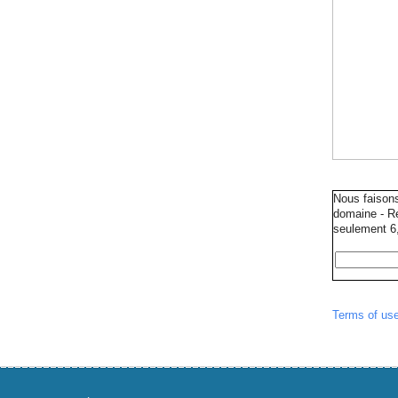
Nous faison
domaine - Ré
seulement 6,
Terms of us